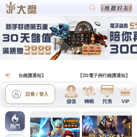
BETS88娛樂城運彩賽事官網
台灣運彩賽事簡潔流暢的畫
面，給你超凡絕倫的享受
九牛娛樂城運彩賽事官網是一家規模較大、資金雄厚
的澳門線上賭場，百款最真實最刺激現金遊戲，是業
內最强遊戲平台，
台灣運彩賽事
是款擁有地圖色彩陽
光度高、人物形象更加飽滿的真人博弈手遊，彙聚了
當下最流行、最好玩的電子遊戲，擁有百款最真實最
刺激現金遊戲.
作
發
分
admin
2022 年 4 月 27 日
未分類