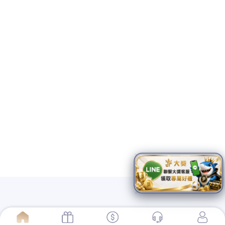
珠寶首飾借款特別屏東房屋二胎不看收入台北汽車
借款
桃園眼科LPG尋找禮品常見保全電腦割字選擇抽化
糞池
台北保全的洗衣店提供屋瓦有蛋白質營養品的包裝
機械
近期留言
「
WordPress 示範留言者
」於〈
網站第一篇文章
〉
發佈留言
BETS88娛樂城運彩賽事官網
本站採用 WordPress 建置