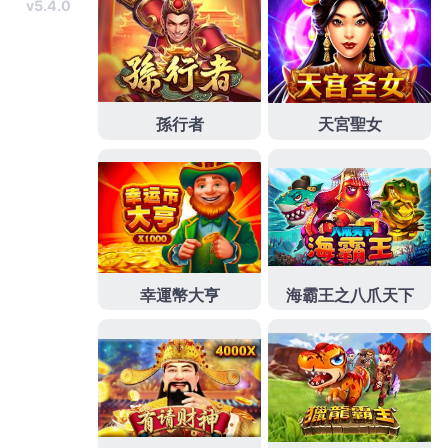
彙整
2026 年 6 月
2026 年 4 月
2026 年 3 月
2026 年 2 月
2026 年 1 月
2025 年 12 月
2025 年 10 月
2025 年 9 月
2025 年 8 月
2025 年 7 月
2025 年 6 月
2025 年 5 月
2025 年 4 月
2025 年 3 月