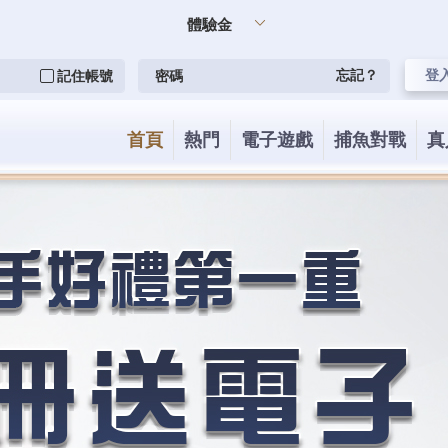
足球賠率及最低投注條件需機動且即時動態，線上投注及時變更或調整賽事表或
理師徵才選擇國際牌與萬