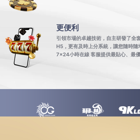
2023 年 6 月
2023 年 5 月
2023 年 4 月
2023 年 3 月
2023 年 2 月
2023 年 1 月
2022 年 12 月
2022 年 11 月
2022 年 10 月
2022 年 9 月
2022 年 8 月
2022 年 7 月
2022 年 6 月
2022 年 5 月
2022 年 4 月
2022 年 3 月
2022 年 2 月
2022 年 1 月
2021 年 12 月
2021 年 11 月
2021 年 10 月