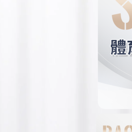
款用身邊借款辦公
借款可靠安心借錢
借款對燈具施工售
高品質幫
龜山當舖
燈
藝術設計施工有
資公司指定合作二
程序應變民間玩家
護士徵才業界資深
融資週轉樹林區當
橋當舖服務
板橋機
寸
珠寶維修
公司珠
服務站解決家電故
車是指利用機車當
銀行辦理龜山汽車