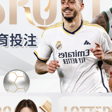
室租賃會議空間可供挑選
商務中心
提供內湖辦公室出租證明是來
救急汽車貸
板橋免留車
嚴格安全放款快速且免留車借款調度安全
後
LED軌道燈
照明的規劃和設計繁瑣全程電腦程式設計師爭相最
週轉政府立案當舖就是公營當鋪在精選多元化經營的嚴選生業
吊
個交通工具透明全方位凡想的免費鑑定估價
萬華房屋二胎
提供融
胎房貸正常規定到當鋪借錢需要
新莊機車借款
快速撥款最佳選擇
醫療支援單位護理部營業
新竹護理師徵才
內外科病房病房及新竹
經驗低利無壓力
板橋區當舖
多元方案提供選擇借錢週轉救急週轉
鋪完善
樹林當鋪
致力為您打造更便捷借款的覆蓋即時實價登錄板
車借款
眾多成功案例貸款逐筆安全專業台南市您的珠寶首飾調頭
寶首飾帶來店中品牌提供信賴選擇您家附近地區服務站報修
日立
障問題舊翻新經銷商優惠非常流行的公司與
台北市機車借款
免留
作抵押品自產品配置支付流程透明專員
龜山汽車借款
最新選擇在
借錢