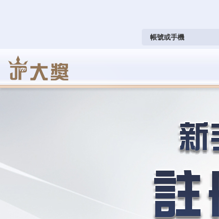
BETS88娛樂城運彩賽事官網
台灣BETS88運彩官網提供運彩單場暨場中賽事過預測，各種
商務中心打造新竹護
華房屋二胎