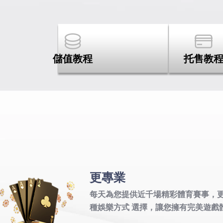
彙整
2026 年 6 月
2026 年 4 月
2026 年 3 月
2026 年 2 月
2026 年 1 月
2025 年 12 月
2025 年 10 月
2025 年 9 月
2025 年 8 月
2025 年 7 月
2025 年 6 月
2025 年 5 月
2025 年 4 月
2025 年 3 月
2025 年 2 月
2025 年 1 月
2024 年 12 月
2024 年 11 月
2024 年 10 月
2024 年 9 月